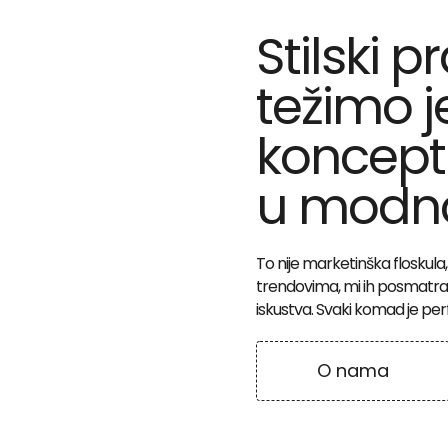
Stilski 
težimo j
koncept
u modnoj
To nije marketinška floskula, t
trendovima, mi ih posmatram
iskustva. Svaki komad je per
O nama