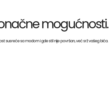
skonačne mogućnosti.
t susreće sa modom i gde stil nije površan, već srž vašeg bića.