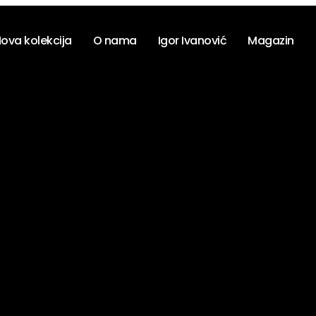
ova kolekcija
O nama
Igor Ivanović
Magazin