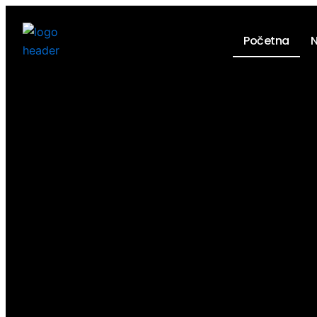
Pređi
na
Početna
N
sadržaj