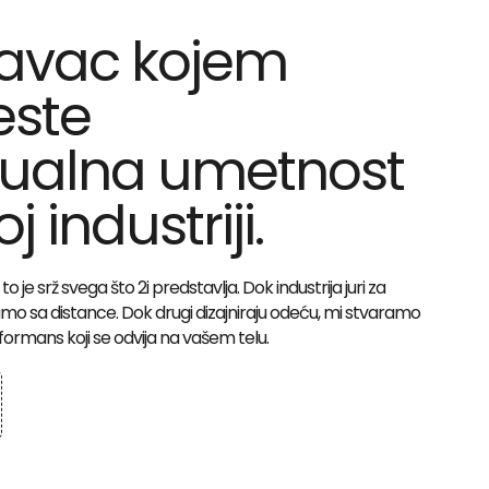
pravac kojem
este
ualna umetnost
 industriji.
o je srž svega što 2i predstavlja. Dok industrija juri za
o sa distance. Dok drugi dizajniraju odeću, mi stvaramo
formans koji se odvija na vašem telu.