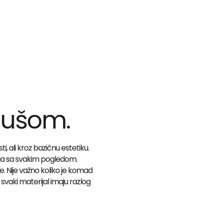
dušom.
 ali kroz bazičnu estetiku.
nja sa svakim pogledom.
re. Nije važno koliko je komad
i svaki materijal imaju razlog