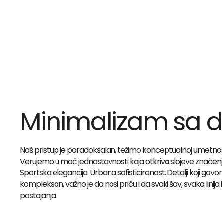
Minimalizam sa 
Naš pristup je paradoksalan, težimo konceptualnoj umetnosti,
Verujemo u moć jednostavnosti koja otkriva slojeve znače
Sportska elegancija. Urbana sofisticiranost. Detalji koji govo
kompleksan, važno je da nosi priču i da svaki šav, svaka linija 
postojanja.